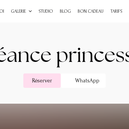
OI
GALERIE
STUDIO
BLOG
BON CADEAU
TARIFS
éance princes
Réserver
WhatsApp