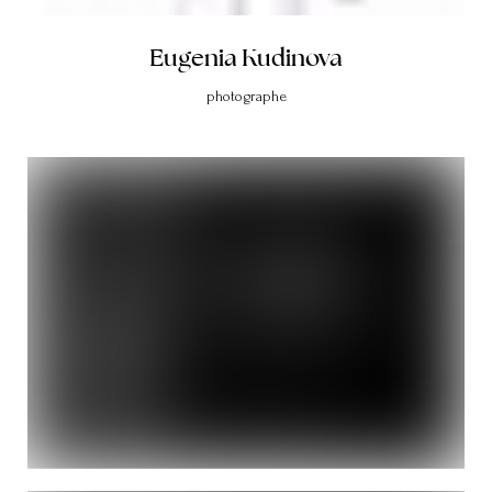
Eugenia Kudinova
photographe